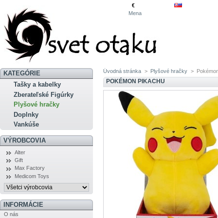
€
Mena
Úvodná stránka
>
Plyšové hračky
>
Pokémon
KATEGÓRIE
POKÉMON PIKACHU
Tašky a kabelky
Zberateľské Figúrky
Plyšové hračky
Doplnky
Vankúše
VÝROBCOVIA
Alter
Gift
Max Factory
Medicom Toys
INFORMÁCIE
O nás